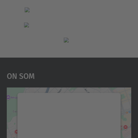
On Som
Necessitem el vostre
consentiment per carregar el
servei Google Maps!
Utilitzem un servei de tercers per incrustar
contingut del mapa que pugui recollir dades