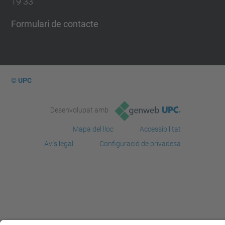
19 33
Formulari de contacte
© UPC
Desenvolupat amb
Mapa del lloc
Accessibilitat
Avís legal
Configuració de privadesa