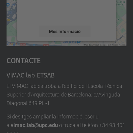
sobre la vostra activitat. Reviseu-ne els
detalls i accepteu el servei per veure el
mapa.
Més Informació
Accepta
Contacte
powered by
Usercentrics Consent
Management Platform
VIMAC lab ETSAB
El VIMAC lab es troba a l'edifici de l'Escola Tècnica
Superior d'Arquitectura de Barcelona: c/Avinguda
Diagonal 649 Pl. -1
Si desitges ampliar la informació, escriu
a
vimac.lab@upc.edu
o truca al telèfon +34 93 401