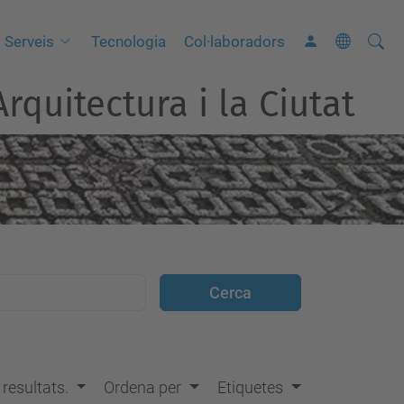
Cerca
C
Serveis
Tecnologia
Col·laboradors
e
rquitectura i la Ciutat
r
c
a
a
v
a
n
ç
a
d
a
…
s resultats.
Ordena per
Etiquetes