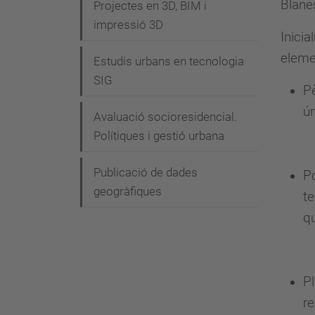
Blanes
g
Projectes en 3D, BIM i
impressió 3D
a
Inicia
c
elemen
Estudis urbans en tecnologia
i
SIG
Pè
ó
ú
Avaluació socioresidencial.
Polítiques i gestió urbana
Publicació de dades
Po
geogràfiques
te
qu
Pl
re