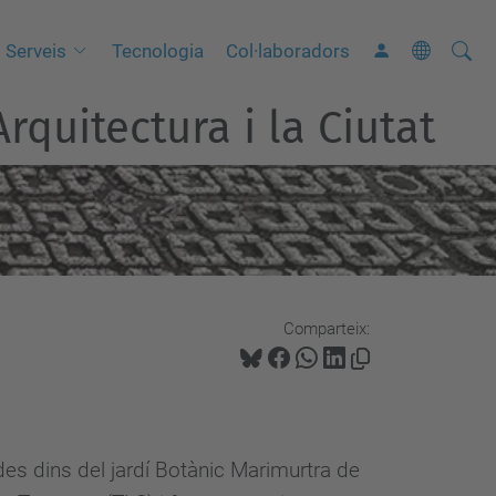
Cerca
C
Serveis
Tecnologia
Col·laboradors
e
rquitectura i la Ciutat
r
c
a
a
v
a
n
Comparteix:
ç
a
d
a
…
es dins del jardí Botànic Marimurtra de