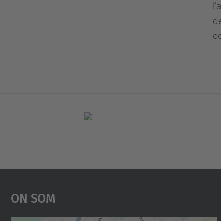
l
d
co
On Som