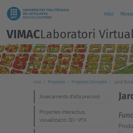
Inici
Nosal
VIMAC
Laboratori Virtua
Inici
Projectes
Projectes Complets
Jardí Bot
Jar
N
Aixecaments d'alta precisió
a
Projectes interactius,
Fund
v
visualització 3D i VFX
e
Produ