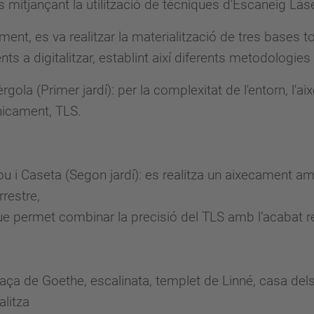
 mitjançant la utilització de tècniques d'Escaneig Làse
lment, es va realitzar la materialització de tres bases
ts a digitalitzar, establint així diferents metodologie
rgola (Primer jardí): per la complexitat de l'entorn, l'
nicament, TLS.
u i Caseta (Segon jardí): es realitza un aixecament a
rrestre,
e permet combinar la precisió del TLS amb l’acabat re
aça de Goethe, escalinata, templet de Linné, casa dels
alitza