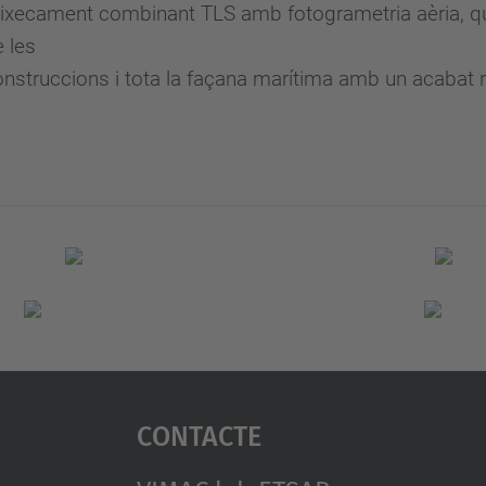
’aixecament combinant TLS amb fotogrametria aèria, q
e les
nstruccions i tota la façana marítima amb un acabat r
Contacte