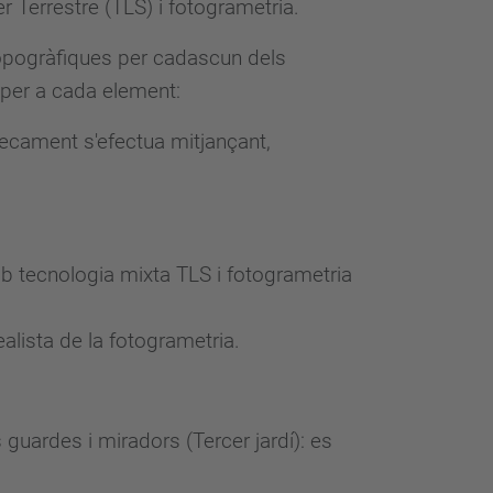
r Terrestre (TLS) i fotogrametria.
 topogràfiques per cadascun dels
s per a cada element:
aixecament s'efectua mitjançant,
mb tecnologia mixta TLS i fotogrametria
alista de la fotogrametria.
 guardes i miradors (Tercer jardí): es